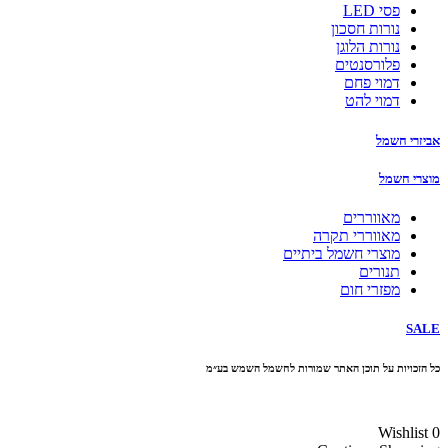
פסי LED
נורות חסכון
נורות הלוגן
פלורסנטים
דמוי פחם
דמוי להט
אביזרי חשמל
מוצרי חשמל
מאווררים
מאווררי תקרה
מוצרי חשמל ביתיים
תנורים
מפזרי חום
SALE
כל הזכויות על תוכן האתר שמורות לחשמל השמש בע״מ
10% הנחה בקניה מעל 100 ₪ קוד קופון
Wishlist
0