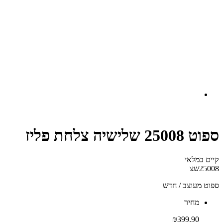
ספוט 25008 שלישיה צלחת פליז
קיים במלאי‬
25008שצ
ספוט מעוצב / חדש
‫מחיר‬
₪
399.90