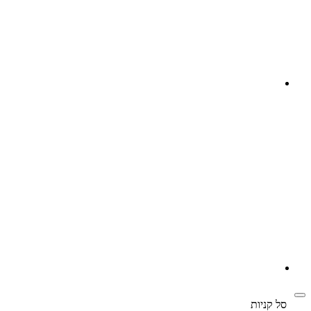
‫
סל קניות‬