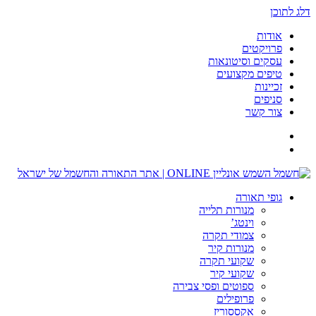
דלג לתוכן
אודות
פרויקטים
עסקים וסיטונאות
טיפים מקצועים
זכיינות
סניפים
צור קשר
גופי תאורה
מנורות תלייה
וינטג’
צמודי תקרה
מנורות קיר
שקועי תקרה
שקועי קיר
ספוטים ופסי צבירה
פרופילים
אקססוריז