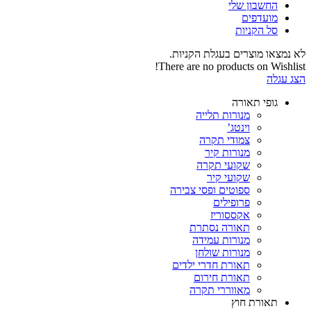
החשבון שלי‬
‫מועדפים‬‬
סל הקניות
לא נמצאו מוצרים בעגלת הקניות.
There are no products on Wishlist!
הצג עגלה
גופי תאורה
מנורות תלייה
וינטג’
צמודי תקרה
מנורות קיר
שקועי תקרה
שקועי קיר
ספוטים ופסי צבירה
פרופילים
אקססוריז
תאורה נסתרת
מנורות עמידה
מנורות שולחן
תאורת חדרי ילדים
תאורת חירום
מאווררי תקרה
תאורת חוץ