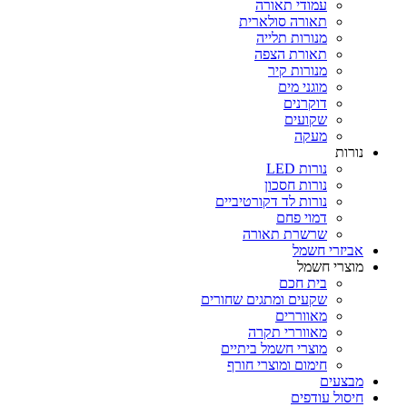
עמודי תאורה
תאורה סולארית
מנורות תלייה
תאורת הצפה
מנורות קיר
מוגני מים
דוקרנים
שקועים
מעקה
נורות
נורות LED
נורות חסכון
נורות לד דקורטיביים
דמוי פחם
שרשרת תאורה
אביזרי חשמל
מוצרי חשמל
בית חכם
שקעים ומתגים שחורים
מאווררים
מאווררי תקרה
מוצרי חשמל ביתיים
חימום ומוצרי חורף
מבצעים
חיסול עודפים