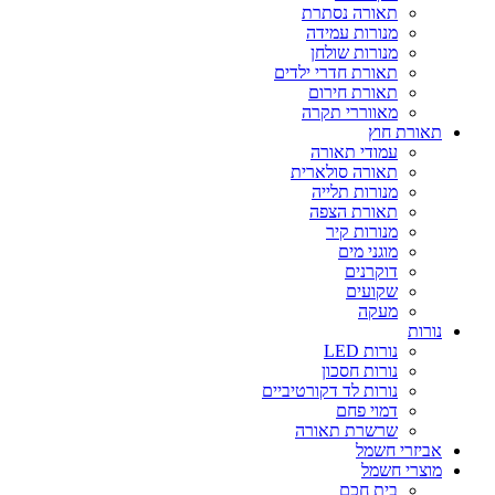
תאורה נסתרת
מנורות עמידה
מנורות שולחן
תאורת חדרי ילדים
תאורת חירום
מאווררי תקרה
תאורת חוץ
עמודי תאורה
תאורה סולארית
מנורות תלייה
תאורת הצפה
מנורות קיר
מוגני מים
דוקרנים
שקועים
מעקה
נורות
נורות LED
נורות חסכון
נורות לד דקורטיביים
דמוי פחם
שרשרת תאורה
אביזרי חשמל
מוצרי חשמל
בית חכם