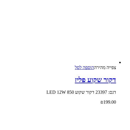
צפייה‬ ‫מהירה‬
הוספה לסל
דקור שקוע פליז
דגם: 23397 דקור שקוע LED 12W 850
₪
199.00