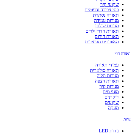
שקועי קיר
פסי צבירה וספוטים
תאורה נסתרת
מנורות עמידה
מנורות שולחן
תאורת חדרי ילדים
תאורת חירום
מאווררים מעוצבים
תאורת חוץ
עמודי תאורה
תאורה סולארית
מנורות תליה
תאורת הצפה
מנורות קיר
מוגני מים
דוקרנים
שקועים
מעקה
נורות
נורות LED