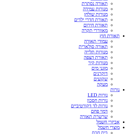
תאורה נסתרת
מנורות עמידה
מנורות שולחן
תאורת חדרי ילדים
תאורת חירום
מאווררי תקרה
תאורת חוץ
עמודי תאורה
תאורה סולארית
מנורות תלייה
תאורת הצפה
מנורות קיר
מוגני מים
דוקרנים
שקועים
מעקה
נורות
נורות LED
נורות חסכון
נורות לד דקורטיביים
דמוי פחם
שרשרת תאורה
אביזרי חשמל
מוצרי חשמל
בית חכם