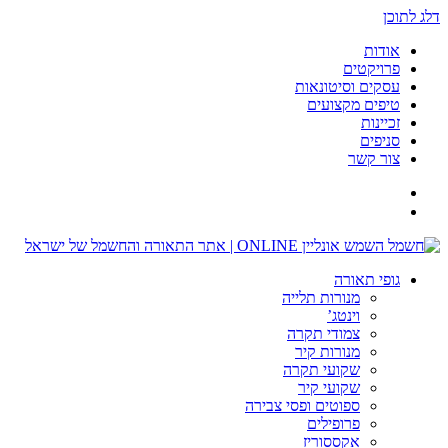
דלג לתוכן
אודות
פרויקטים
עסקים וסיטונאות
טיפים מקצועים
זכיינות
סניפים
צור קשר
גופי תאורה
מנורות תלייה
וינטג’
צמודי תקרה
מנורות קיר
שקועי תקרה
שקועי קיר
ספוטים ופסי צבירה
פרופילים
אקססוריז