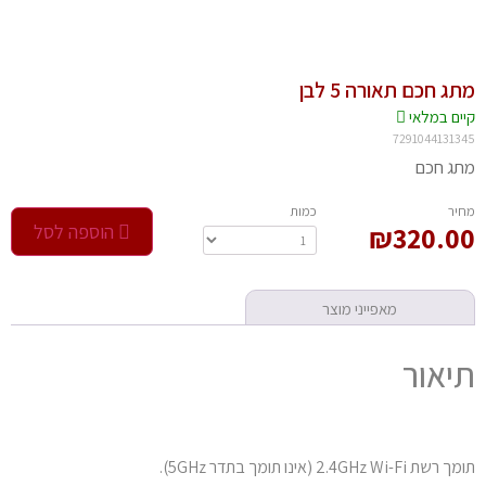
מתג חכם תאורה 5 לבן
קיים במלאי‬
7291044131345
מתג חכם
‫מחיר‬
‫כמות‬
320.00
₪
הוספה לסל
מאפייני מוצר
תיאור
תומך רשת 2.4GHz Wi-Fi (אינו תומך בתדר 5GHz).