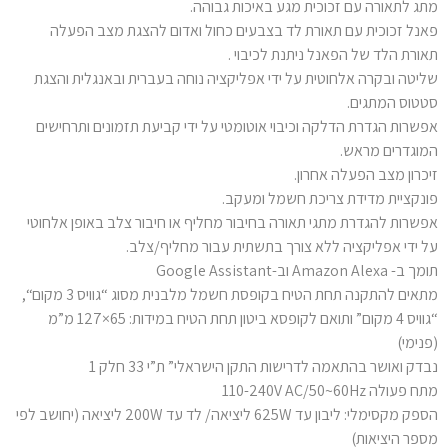
מתג לתאורה עם זכוכית מגע באיכות גבוהה.
פאנל זכוכית עם תאורת לד בצבעים כחול ואדום להצגת מצב הפעלה
תאורת הלד של הפאנל ניתנת לכיבוי .
שליטה ובקרה אלחוטית על ידי אפליקציה נוחה בעברית ובאנגלית והצגת
סטטוס המתגים.
אפשרות הגדרת הדלקה וכיבוי אוטומטי על ידי קביעת תזמונים ותרחישים
המוגדרים מראש.
זיכרון מצב הפעלה אחרון.
פונקציית מדידת צריכת חשמל ומעקב.
אפשרות להגדרת מתגי תאורה בחיבור מחליף או חיבור צלב באופן אלחוטי
על ידי אפליקציה ללא צורך בתשתית עבור מחליף/צלב.
תומך ב- Amazon Alexa וב-Google Assistant
מתאים להתקנה תחת הטיח בקופסת חשמל מלבנית מסוג “גוויס 3 מקום“,
“גוויס 4 מקום” ותואם לקופסא ביטון תחת הטיח במידות: 65×127 מ”מ
(פנימי)
נבדק ואושר בהתאמה לדרישות התקן הישראלי” ת”י 33 חלק 1
מתח פעולה 110-240V AC/50~60Hz
הספק מקסימלי: ליבון עד 625W ליציאה/ לד עד 200W ליציאה (יחושב לפי
מספר היציאות)