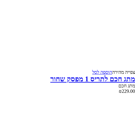
צפייה‬ ‫מהירה‬
הוספה לסל
מתג חכם לתריס 1 מפסק שחור
מתג חכם
₪
229.00