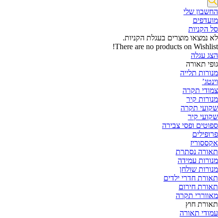
החשבון שלי‬
‫מועדפים‬‬
סל הקניות
לא נמצאו מוצרים בעגלת הקניות.
There are no products on Wishlist!
הצג עגלה
גופי תאורה
מנורות תלייה
וינטג’
צמודי תקרה
מנורות קיר
שקועי תקרה
שקועי קיר
ספוטים ופסי צבירה
פרופילים
אקססוריז
תאורה נסתרת
מנורות עמידה
מנורות שולחן
תאורת חדרי ילדים
תאורת חירום
מאווררי תקרה
תאורת חוץ
עמודי תאורה