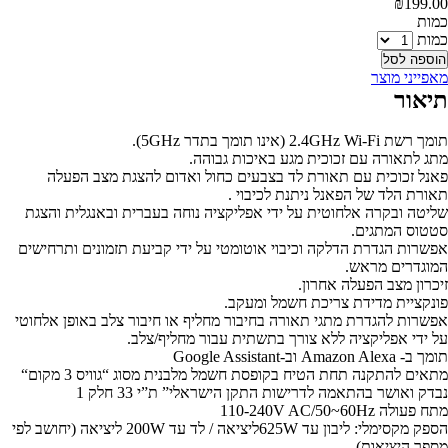
₪
199.00
‫כמות‬
כמות
הוספה לסל
מאפייני מוצר
תיאור
תומך רשת 2.4GHz Wi-Fi (אינו תומך בתדר 5GHz).
מתג לתאורה עם זכוכית מגע באיכות גבוהה.
פאנל זכוכית עם תאורת לד בצבעים כחול ואדום להצגת מצב הפעלה
תאורת הלד של הפאנל ניתנת לכיבוי .
שליטה ובקרה אלחוטית על ידי אפליקציה נוחה בעברית ובאנגלית והצגת
סטטוס המתגים.
אפשרות הגדרת הדלקה וכיבוי אוטומטי על ידי קביעת תזמונים ותרחישים
המוגדרים מראש.
זיכרון מצב הפעלה אחרון.
פונקציית מדידת צריכת חשמל ומעקב.
אפשרות להגדרת מתגי תאורה בחיבור מחליף או חיבור צלב באופן אלחוטי
על ידי אפליקציה ללא צורך בתשתית עבור מחליף/צלב.
תומך ב- Amazon Alexa וב-Google Assistant
מתאים להתקנה תחת הטיח בקופסת חשמל מלבנית מסוג “גוויס 3 מקום“
נבדק ואושר בהתאמה לדרישות התקן הישראלי” ת”י 33 חלק 1
מתח פעולה 110-240V AC/50~60Hz
הספק מקסימלי: ליבון עד 625Wליציאה / לד עד 200W ליציאה (יחושב לפי
מספר היציאות)