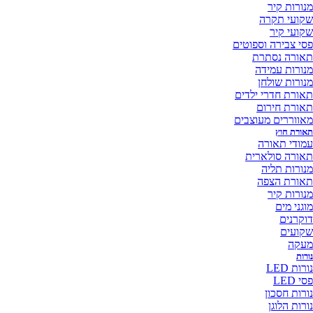
מנורות קיר
שקועי תקרה
שקועי קיר
פסי צבירה וספוטים
תאורה נסתרת
מנורות עמידה
מנורות שולחן
תאורת חדרי ילדים
תאורת חירום
מאווררים מעוצבים
תאורת חוץ
עמודי תאורה
תאורה סולארית
מנורות תליה
תאורת הצפה
מנורות קיר
מוגני מים
דוקרנים
שקועים
מעקה
נורות
נורות LED
פסי LED
נורות חסכון
נורות הלוגן