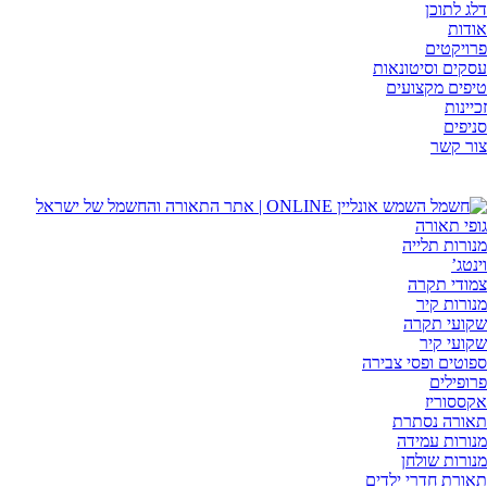
דלג לתוכן
אודות
פרויקטים
עסקים וסיטונאות
טיפים מקצועים
זכיינות
סניפים
צור קשר
גופי תאורה
מנורות תלייה
וינטג’
צמודי תקרה
מנורות קיר
שקועי תקרה
שקועי קיר
ספוטים ופסי צבירה
פרופילים
אקססוריז
תאורה נסתרת
מנורות עמידה
מנורות שולחן
תאורת חדרי ילדים