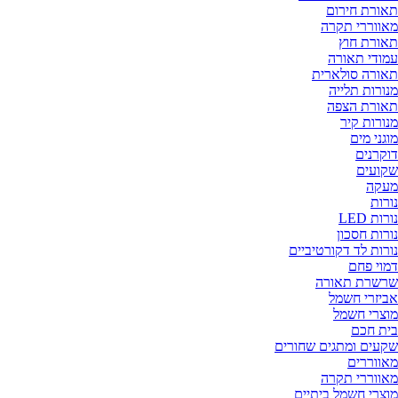
תאורת חירום
מאווררי תקרה
תאורת חוץ
עמודי תאורה
תאורה סולארית
מנורות תלייה
תאורת הצפה
מנורות קיר
מוגני מים
דוקרנים
שקועים
מעקה
נורות
נורות LED
נורות חסכון
נורות לד דקורטיביים
דמוי פחם
שרשרת תאורה
אביזרי חשמל
מוצרי חשמל
בית חכם
שקעים ומתגים שחורים
מאווררים
מאווררי תקרה
מוצרי חשמל ביתיים