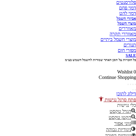
פלורסנטים
דמוי פחם
דמוי להט
אביזרי חשמל
מוצרי חשמל
מאווררים
מאווררי תקרה
מוצרי חשמל ביתיים
תנורים
מפזרי חום
SALE
כל הזכויות על תוכן האתר שמורות לחשמל השמש בע״מ
10% הנחה בקניה מעל 100 ₪ קוד קופון
Wishlist
0
Continue Shopping
דילוג לתוכן
פתח סרגל נגישות
כלי נגישות
הגדל טקסט
הקטן טקסט
גווני אפור
ניגודיות גבוהה
ניגודיות הפוכה