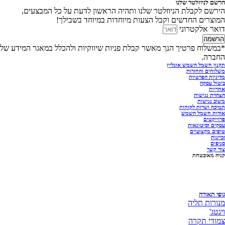
הרשם לניוזלטר שלנו
הירשם לקבלת הניוזלטר שלנו ותהיה הראשון לדעת על כל המבצעים,
המוצרים החדשים וקבל הצעות מיוחדות במיוחד בשבילך!
דואר אלקטרוני
הרשמה
*במשלוח פרטיך הנך מאשר קבלת פניות שיווקיות ולהכלל במאגר המידע של
החברה.
תקנון חשמל השמש אונליין
משלוחים והחזרות
מדיניות הפרטיות
ביטול עסקה
אחריות
הצהרת נגישות
משוב נגישות
תמיכה ושרות לקוחות
אודות חשמל השמש
פרוייקטים
עסקים וסיטונאות
טיפים מקצועיים
זכיינות
סניפים
צור קשר
קניה מאובטחת
גופי תאורה
מנורות תליה
וינטג'
צמודי תקרה