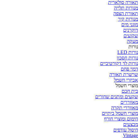
תאורה סולארית
מנורות תלייה
תאורת הצפה
מנורות קיר
מוגני מים
דוקרנים
שקועים
מעקה
נורות
נורות LED
נורות חסכון
נורות לד דקורטיביים
דמוי פחם
שרשרת תאורה
אביזרי חשמל
מוצרי חשמל
בית חכם
שקעים ומתגים שחורים
מאווררים
מאווררי תקרה
מוצרי חשמל ביתיים
חימום ומוצרי חורף
מבצעים
חיסול עודפים
Vintage