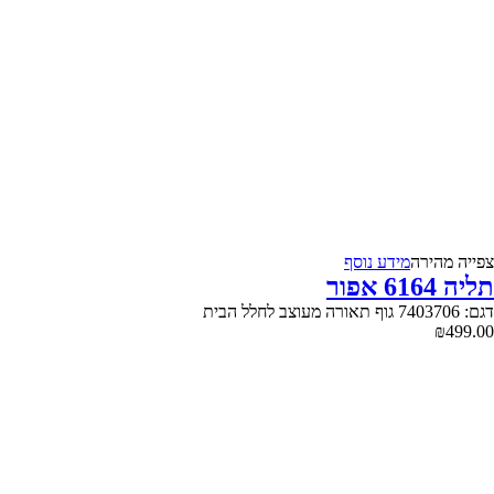
צפייה‬ ‫מהירה‬
מידע נוסף
תליה 6164 אפור
דגם: 7403706 גוף תאורה מעוצב לחלל הבית
₪
499.00