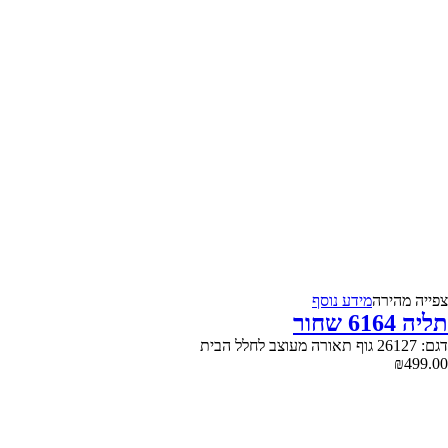
צפייה‬ ‫מהירה‬
מידע נוסף
תליה 6164 שחור
דגם: 26127 גוף תאורה מעוצב לחלל הבית
₪
499.00