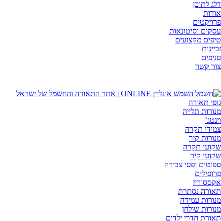
דלג לתוכן
אודות
פרויקטים
עסקים וסיטונאות
טיפים מקצועים
זכיינות
סניפים
צור קשר
גופי תאורה
מנורות תלייה
וינטג’
צמודי תקרה
מנורות קיר
שקועי תקרה
שקועי קיר
ספוטים ופסי צבירה
פרופילים
אקססוריז
תאורה נסתרת
מנורות עמידה
מנורות שולחן
תאורת חדרי ילדים