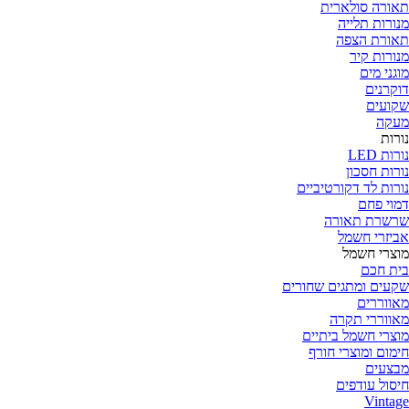
תאורה סולארית
מנורות תלייה
תאורת הצפה
מנורות קיר
מוגני מים
דוקרנים
שקועים
מעקה
נורות
נורות LED
נורות חסכון
נורות לד דקורטיביים
דמוי פחם
שרשרת תאורה
אביזרי חשמל
מוצרי חשמל
בית חכם
שקעים ומתגים שחורים
מאווררים
מאווררי תקרה
מוצרי חשמל ביתיים
חימום ומוצרי חורף
מבצעים
חיסול עודפים
Vintage