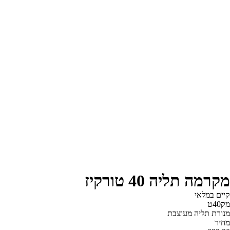
מקרמה תליה 40 טורקיז
קיים במלאי‬
מק40ט
מנורת תליה מעוצבת
‫מחיר‬