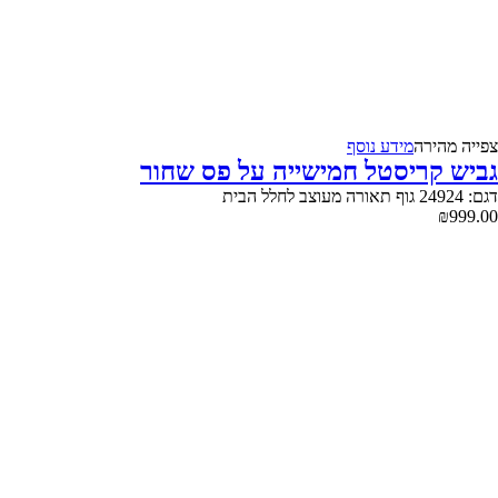
צפייה‬ ‫מהירה‬
מידע נוסף
גביש קריסטל חמישייה על פס שחור
דגם: 24924 גוף תאורה מעוצב לחלל הבית
₪
999.00