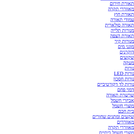
תאורת חירום
מאווררי תקרה
תאורת חוץ
עמודי תאורה
תאורה סולארית
מנורות תלייה
תאורת הצפה
מנורות קיר
מוגני מים
דוקרנים
שקועים
מעקה
נורות
נורות LED
נורות חסכון
נורות לד דקורטיביים
דמוי פחם
שרשרת תאורה
אביזרי חשמל
מוצרי חשמל
בית חכם
שקעים ומתגים שחורים
מאווררים
מאווררי תקרה
מוצרי חשמל ביתיים