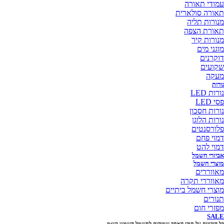
עמודי תאורה
תאורה סולארית
מנורות תליה
תאורת הצפה
מנורות קיר
מוגני מים
דוקרנים
שקועים
מעקה
נורות
נורות LED
פסי LED
נורות חסכון
נורות הלוגן
פלורסנטים
דמוי פחם
דמוי להט
אביזרי חשמל
מוצרי חשמל
מאווררים
מאווררי תקרה
מוצרי חשמל ביתיים
תנורים
מפזרי חום
SALE
כל הזכויות על תוכן האתר שמורות לחשמל השמש בע״מ