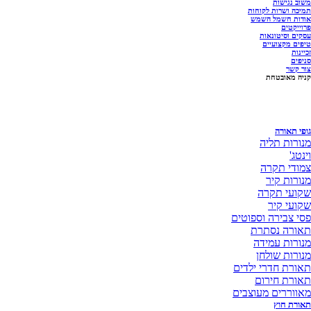
משוב נגישות
תמיכה ושרות לקוחות
אודות חשמל השמש
פרוייקטים
עסקים וסיטונאות
טיפים מקצועיים
זכיינות
סניפים
צור קשר
קניה מאובטחת
גופי תאורה
מנורות תליה
וינטג'
צמודי תקרה
מנורות קיר
שקועי תקרה
שקועי קיר
פסי צבירה וספוטים
תאורה נסתרת
מנורות עמידה
מנורות שולחן
תאורת חדרי ילדים
תאורת חירום
מאווררים מעוצבים
תאורת חוץ