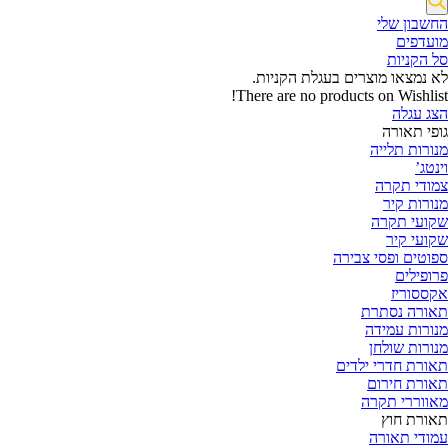
החשבון שלי‬
‫מועדפים‬‬
סל הקניות
לא נמצאו מוצרים בעגלת הקניות.
There are no products on Wishlist!
הצג עגלה
גופי תאורה
מנורות תלייה
וינטג’
צמודי תקרה
מנורות קיר
שקועי תקרה
שקועי קיר
ספוטים ופסי צבירה
פרופילים
אקססוריז
תאורה נסתרת
מנורות עמידה
מנורות שולחן
תאורת חדרי ילדים
תאורת חירום
מאווררי תקרה
תאורת חוץ
עמודי תאורה