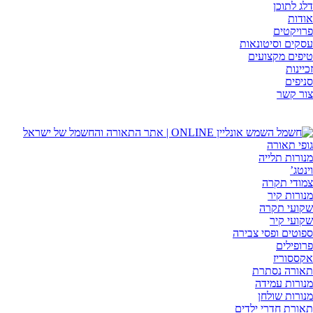
דלג לתוכן
אודות
פרויקטים
עסקים וסיטונאות
טיפים מקצועים
זכיינות
סניפים
צור קשר
גופי תאורה
מנורות תלייה
וינטג’
צמודי תקרה
מנורות קיר
שקועי תקרה
שקועי קיר
ספוטים ופסי צבירה
פרופילים
אקססוריז
תאורה נסתרת
מנורות עמידה
מנורות שולחן
תאורת חדרי ילדים