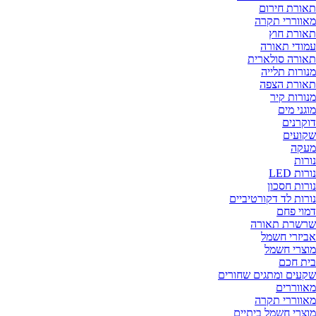
תאורת חירום
מאווררי תקרה
תאורת חוץ
עמודי תאורה
תאורה סולארית
מנורות תלייה
תאורת הצפה
מנורות קיר
מוגני מים
דוקרנים
שקועים
מעקה
נורות
נורות LED
נורות חסכון
נורות לד דקורטיביים
דמוי פחם
שרשרת תאורה
אביזרי חשמל
מוצרי חשמל
בית חכם
שקעים ומתגים שחורים
מאווררים
מאווררי תקרה
מוצרי חשמל ביתיים