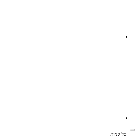
‫
סל קניות‬