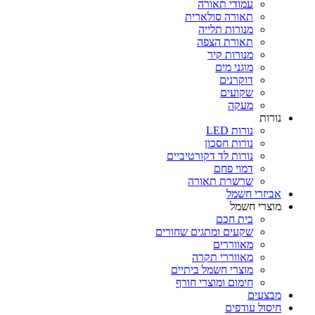
עמודי תאורה
תאורה סולארית
מנורות תלייה
תאורת הצפה
מנורות קיר
מוגני מים
דוקרנים
שקועים
מעקה
נורות
נורות LED
נורות חסכון
נורות לד דקורטיביים
דמוי פחם
שרשרת תאורה
אביזרי חשמל
מוצרי חשמל
בית חכם
שקעים ומתגים שחורים
מאווררים
מאווררי תקרה
מוצרי חשמל ביתיים
חימום ומוצרי חורף
מבצעים
חיסול עודפים