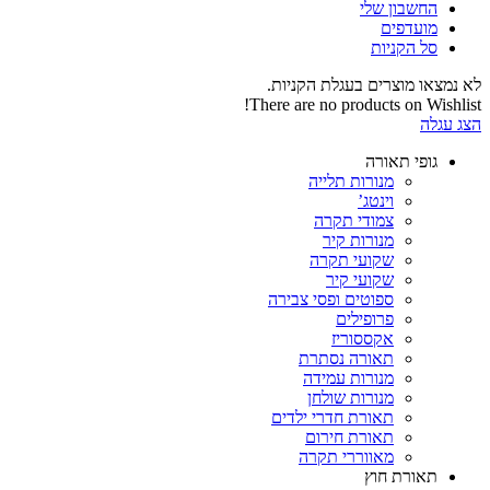
החשבון שלי‬
‫מועדפים‬‬
סל הקניות
לא נמצאו מוצרים בעגלת הקניות.
There are no products on Wishlist!
הצג עגלה
גופי תאורה
מנורות תלייה
וינטג’
צמודי תקרה
מנורות קיר
שקועי תקרה
שקועי קיר
ספוטים ופסי צבירה
פרופילים
אקססוריז
תאורה נסתרת
מנורות עמידה
מנורות שולחן
תאורת חדרי ילדים
תאורת חירום
מאווררי תקרה
תאורת חוץ