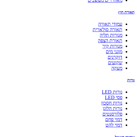
מאווררים מעוצבים
תאורת חוץ
עמודי תאורה
תאורה סולארית
מנורות תליה
תאורת הצפה
מנורות קיר
מוגני מים
דוקרנים
שקועים
מעקה
נורות
נורות LED
פסי LED
נורות חסכון
נורות הלוגן
פלורסנטים
דמוי פחם
דמוי להט