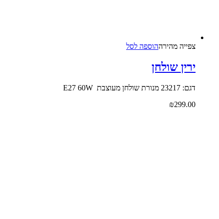
צפייה‬ ‫מהירה‬
הוספה לסל
ירין שולחן
דגם: 23217 מנורת שולחן מעוצבת E27 60W
₪
299.00