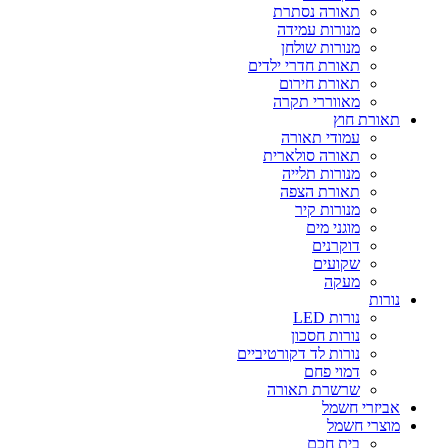
תאורה נסתרת
מנורות עמידה
מנורות שולחן
תאורת חדרי ילדים
תאורת חירום
מאווררי תקרה
תאורת חוץ
עמודי תאורה
תאורה סולארית
מנורות תלייה
תאורת הצפה
מנורות קיר
מוגני מים
דוקרנים
שקועים
מעקה
נורות
נורות LED
נורות חסכון
נורות לד דקורטיביים
דמוי פחם
שרשרת תאורה
אביזרי חשמל
מוצרי חשמל
בית חכם