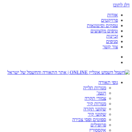
דלג לתוכן
אודות
פרויקטים
עסקים וסיטונאות
טיפים מקצועים
זכיינות
סניפים
צור קשר
גופי תאורה
מנורות תלייה
וינטג’
צמודי תקרה
מנורות קיר
שקועי תקרה
שקועי קיר
ספוטים ופסי צבירה
פרופילים
אקססוריז