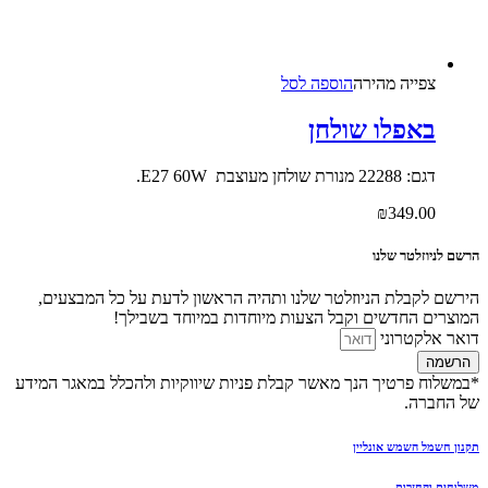
צפייה‬ ‫מהירה‬
הוספה לסל
באפלו שולחן
דגם: 22288 מנורת שולחן מעוצבת E27 60W.
₪
349.00
הרשם לניוזלטר שלנו
הירשם לקבלת הניוזלטר שלנו ותהיה הראשון לדעת על כל המבצעים,
המוצרים החדשים וקבל הצעות מיוחדות במיוחד בשבילך!
דואר אלקטרוני
הרשמה
*במשלוח פרטיך הנך מאשר קבלת פניות שיווקיות ולהכלל במאגר המידע
של החברה.
תקנון חשמל השמש אונליין
משלוחים והחזרות