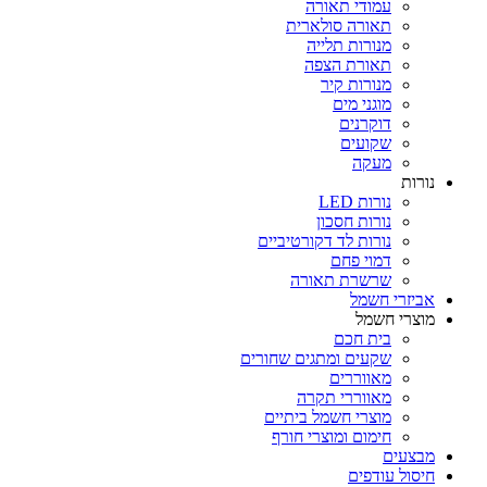
עמודי תאורה
תאורה סולארית
מנורות תלייה
תאורת הצפה
מנורות קיר
מוגני מים
דוקרנים
שקועים
מעקה
נורות
נורות LED
נורות חסכון
נורות לד דקורטיביים
דמוי פחם
שרשרת תאורה
אביזרי חשמל
מוצרי חשמל
בית חכם
שקעים ומתגים שחורים
מאווררים
מאווררי תקרה
מוצרי חשמל ביתיים
חימום ומוצרי חורף
מבצעים
חיסול עודפים