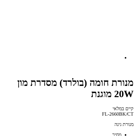
מנורת חומה (בולרד) מסדרת מון
20W מוגנת
קיים במלאי‬
FL-2660BK/CT
מנורת גינה
‫מחיר‬