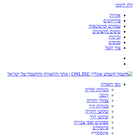
דלג לתוכן
אודות
פרויקטים
עסקים וסיטונאות
טיפים מקצועים
זכיינות
סניפים
צור קשר
גופי תאורה
מנורות תלייה
וינטג’
צמודי תקרה
מנורות קיר
שקועי תקרה
שקועי קיר
ספוטים ופסי צבירה
פרופילים
אקססוריז