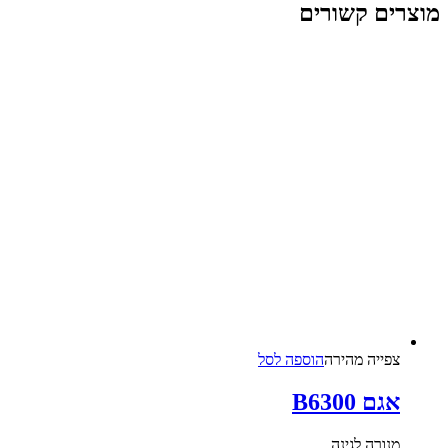
מוצרים קשורים
צפייה‬ ‫מהירה‬
הוספה לסל
אגם B6300
מנורה לגינה