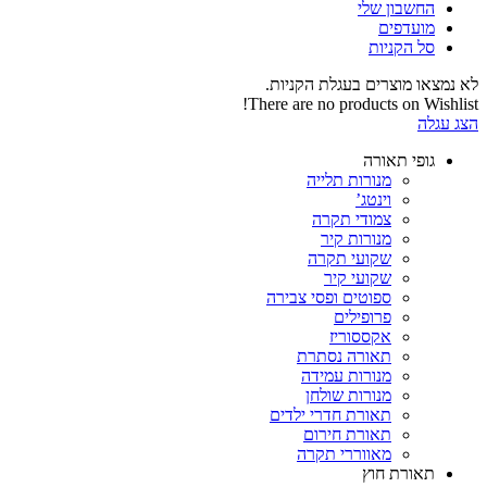
החשבון שלי‬
‫מועדפים‬‬
סל הקניות
לא נמצאו מוצרים בעגלת הקניות.
There are no products on Wishlist!
הצג עגלה
גופי תאורה
מנורות תלייה
וינטג’
צמודי תקרה
מנורות קיר
שקועי תקרה
שקועי קיר
ספוטים ופסי צבירה
פרופילים
אקססוריז
תאורה נסתרת
מנורות עמידה
מנורות שולחן
תאורת חדרי ילדים
תאורת חירום
מאווררי תקרה
תאורת חוץ