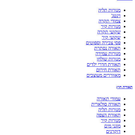
מנורות תליה
וינטג'
צמודי תקרה
מנורות קיר
שקועי תקרה
שקועי קיר
פסי צבירה וספוטים
תאורה נסתרת
מנורות עמידה
מנורות שולחן
תאורת חדרי ילדים
תאורת חירום
מאווררים מעוצבים
תאורת חוץ
עמודי תאורה
תאורה סולארית
מנורות תליה
תאורת הצפה
מנורות קיר
מוגני מים
דוקרנים