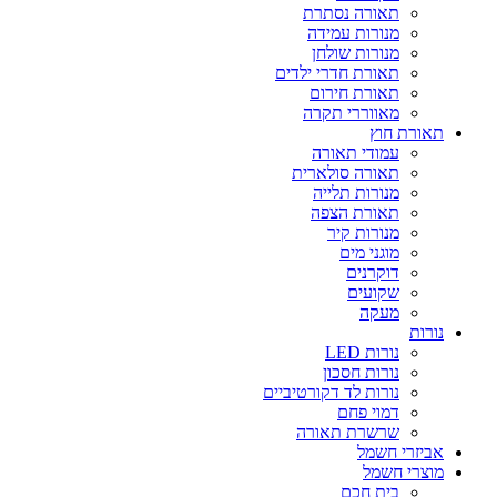
תאורה נסתרת
מנורות עמידה
מנורות שולחן
תאורת חדרי ילדים
תאורת חירום
מאווררי תקרה
תאורת חוץ
עמודי תאורה
תאורה סולארית
מנורות תלייה
תאורת הצפה
מנורות קיר
מוגני מים
דוקרנים
שקועים
מעקה
נורות
נורות LED
נורות חסכון
נורות לד דקורטיביים
דמוי פחם
שרשרת תאורה
אביזרי חשמל
מוצרי חשמל
בית חכם