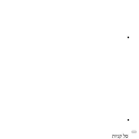
‫
סל קניות‬