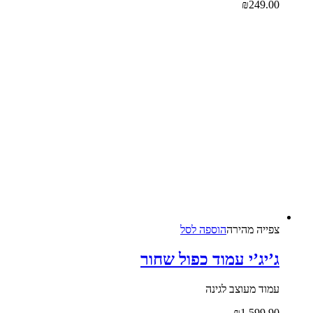
₪
249.00
צפייה‬ ‫מהירה‬
הוספה לסל
ג’יג’י עמוד כפול שחור
עמוד מעוצב לגינה
₪
1,599.90