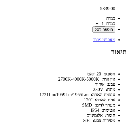
₪
339.00
‫כמות‬
כמות
הוספה לסל
מאפייני מוצר
תיאור
הספק:
20 וואט
גוון אור:
2700K-4000K-5000K
צבע:
שחור
מתח:
230V
עוצמת הארה:
1721Lm/1959Lm/1955Lm
זווית הארה:
120°
מערך לדים:
SMD
אטימה:
IP54
חומר:
אלומיניום
מסירות צבע:
≥80