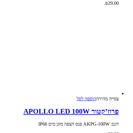
₪29.00.
צפייה‬ ‫מהירה‬
הוספה לסל
פרוז’קטור APOLLO LED 100W
דגם: AKPG-100W פנס הצפה מוגן מים IP66