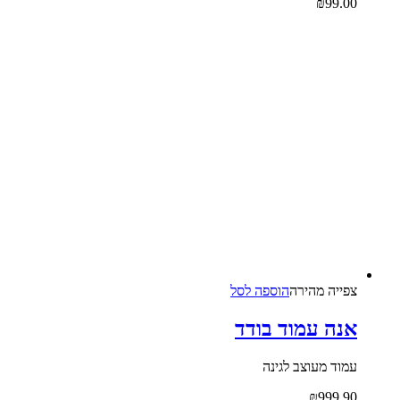
₪
99.00
צפייה‬ ‫מהירה‬
הוספה לסל
אנה עמוד בודד
עמוד מעוצב לגינה
₪
999.90