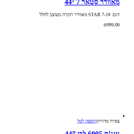
מאוורר סטאר 7 ״44
דגם: #STAR 7-1 מאוורר תקרה מעוצב לחלל
₪
999.00
צפייה‬ ‫מהירה‬
הוספה לסל
נינג’ה 6005 לבן ”44