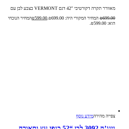
מאוורר תקרה דקורטיבי 42″ דגם VERMONT בצבע לבן עם
699.00
₪
המחיר המקורי היה: ₪699.00.
599.00
₪
המחיר הנוכחי
הוא: ₪599.00.
צפייה‬ ‫מהירה‬
מידע נוסף
נינג’ה 3092 לבן “52 כנפי עץ ותאורה