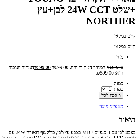
+שלט 24W CCT לבן+עץ
NORTHER
קיים במלאי‬
קיים במלאי
‫מחיר‬
699.00
₪
המחיר המקורי היה: ₪699.00.
599.00
₪
המחיר הנוכחי
הוא: ₪599.00.
‫כמות‬
כמות
הוספה לסל
מאפייני מוצר
תיאור
בצבע לבן עם 3 כנפיים MDF בצבע עץ/לבן, כולל גוף תאורה 24W עם
פלטת LED בגוון אור משתנה באמצעות שלט, מנוע DC מתקדם, עוצמתי