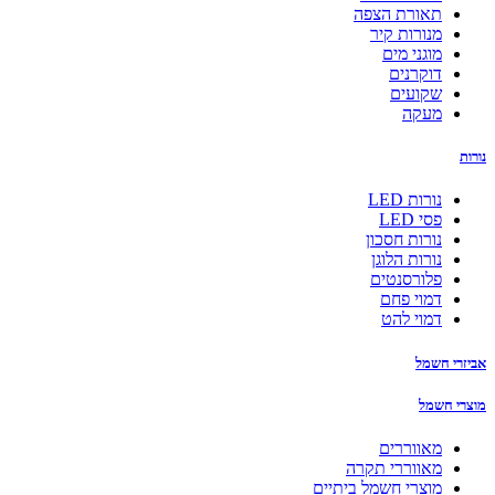
תאורת הצפה
מנורות קיר
מוגני מים
דוקרנים
שקועים
מעקה
נורות
נורות LED
פסי LED
נורות חסכון
נורות הלוגן
פלורסנטים
דמוי פחם
דמוי להט
אביזרי חשמל
מוצרי חשמל
מאווררים
מאווררי תקרה
מוצרי חשמל ביתיים