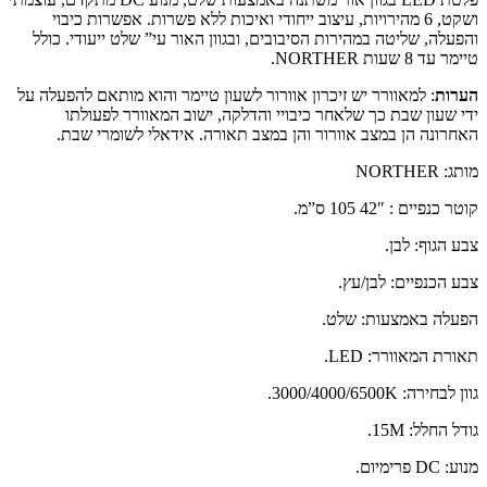
ושקט, 6 מהירויות, עיצוב ייחודי ואיכות ללא פשרות. אפשרות כיבוי
והפעלה, שליטה במהירות הסיבובים, ובגוון האור עי” שלט ייעודי. כולל
טיימר עד 8 שעות NORTHER.
הערות
: למאוורר יש זיכרון אוורור לשעון טיימר והוא מותאם להפעלה על
ידי שעון שבת כך שלאחר כיבויי והדלקה, ישוב המאוורר לפעולתו
האחרונה הן במצב אוורור והן במצב תאורה. אידאלי לשומרי שבת.
מותג: NORTHER
קוטר כנפיים : 42″ 105 ס”מ.
צבע הגוף: לבן.
צבע הכנפיים: לבן/עץ.
הפעלה באמצעות: שלט.
תאורת המאוורר: LED.
גוון לבחירה: 3000/4000/6500K.
גודל החלל: 15M.
מנוע: DC פרימיום.