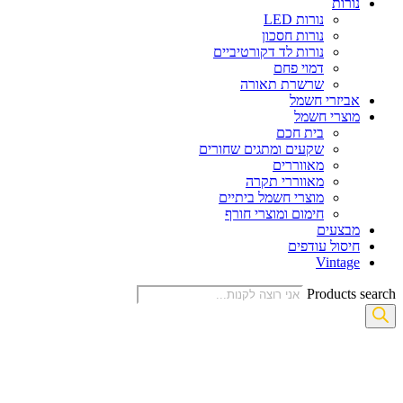
נורות
נורות LED
נורות חסכון
נורות לד דקורטיביים
דמוי פחם
שרשרת תאורה
אביזרי חשמל
מוצרי חשמל
בית חכם
שקעים ומתגים שחורים
מאווררים
מאווררי תקרה
מוצרי חשמל ביתיים
חימום ומוצרי חורף
מבצעים
חיסול עודפים
Vintage
Products search