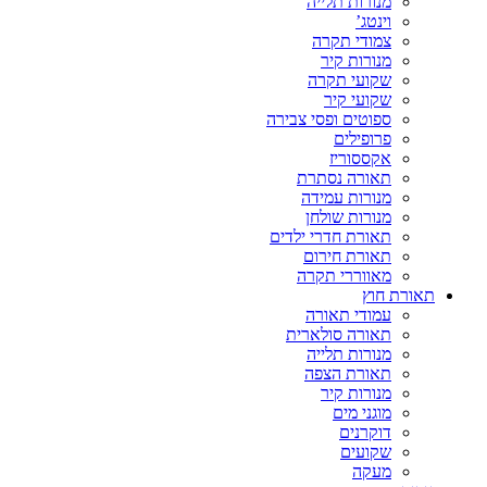
מנורות תלייה
וינטג’
צמודי תקרה
מנורות קיר
שקועי תקרה
שקועי קיר
ספוטים ופסי צבירה
פרופילים
אקססוריז
תאורה נסתרת
מנורות עמידה
מנורות שולחן
תאורת חדרי ילדים
תאורת חירום
מאווררי תקרה
תאורת חוץ
עמודי תאורה
תאורה סולארית
מנורות תלייה
תאורת הצפה
מנורות קיר
מוגני מים
דוקרנים
שקועים
מעקה