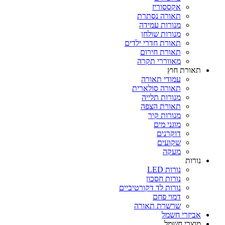
אקססוריז
תאורה נסתרת
מנורות עמידה
מנורות שולחן
תאורת חדרי ילדים
תאורת חירום
מאווררי תקרה
תאורת חוץ
עמודי תאורה
תאורה סולארית
מנורות תלייה
תאורת הצפה
מנורות קיר
מוגני מים
דוקרנים
שקועים
מעקה
נורות
נורות LED
נורות חסכון
נורות לד דקורטיביים
דמוי פחם
שרשרת תאורה
אביזרי חשמל
מוצרי חשמל