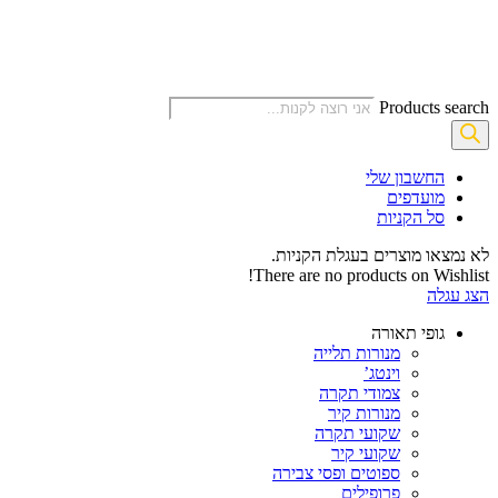
Products search
החשבון שלי‬
‫מועדפים‬‬
סל הקניות
לא נמצאו מוצרים בעגלת הקניות.
There are no products on Wishlist!
הצג עגלה
גופי תאורה
מנורות תלייה
וינטג’
צמודי תקרה
מנורות קיר
שקועי תקרה
שקועי קיר
ספוטים ופסי צבירה
פרופילים