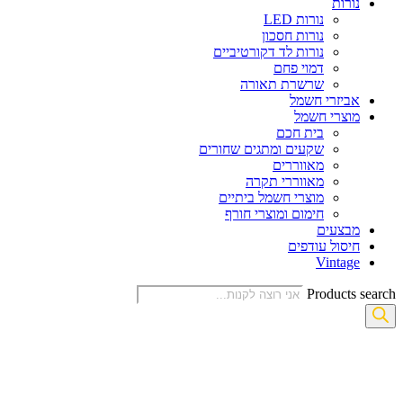
נורות
נורות LED
נורות חסכון
נורות לד דקורטיביים
דמוי פחם
שרשרת תאורה
אביזרי חשמל
מוצרי חשמל
בית חכם
שקעים ומתגים שחורים
מאווררים
מאווררי תקרה
מוצרי חשמל ביתיים
חימום ומוצרי חורף
מבצעים
חיסול עודפים
Vintage
Products search