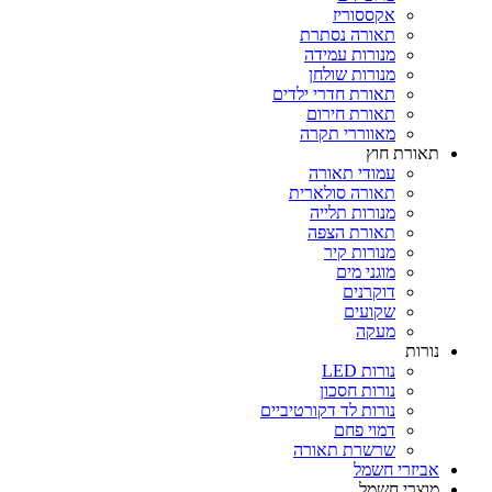
אקססוריז
תאורה נסתרת
מנורות עמידה
מנורות שולחן
תאורת חדרי ילדים
תאורת חירום
מאווררי תקרה
תאורת חוץ
עמודי תאורה
תאורה סולארית
מנורות תלייה
תאורת הצפה
מנורות קיר
מוגני מים
דוקרנים
שקועים
מעקה
נורות
נורות LED
נורות חסכון
נורות לד דקורטיביים
דמוי פחם
שרשרת תאורה
אביזרי חשמל
מוצרי חשמל