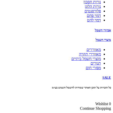
נורות חסכון
נורות הלוגן
פלורסנטים
דמוי פחם
דמוי להט
אביזרי חשמל
מוצרי חשמל
מאווררים
מאווררי תקרה
מוצרי חשמל ביתיים
תנורים
מפזרי חום
SALE
כל הזכויות על תוכן האתר שמורות לחשמל השמש בע״מ
10% הנחה בקניה מעל 100 ₪ קוד קופון
Wishlist
0
Continue Shopping