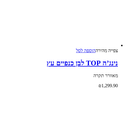
צפייה‬ ‫מהירה‬
הוספה לסל
נינג’ה TOP לבן כנפיים עץ
מאוורר תקרה
₪
1,299.90