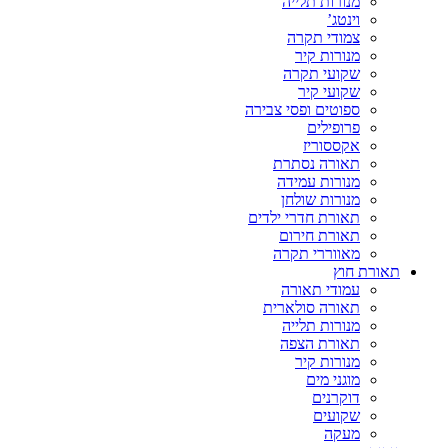
מנורות תלייה
וינטג’
צמודי תקרה
מנורות קיר
שקועי תקרה
שקועי קיר
ספוטים ופסי צבירה
פרופילים
אקססוריז
תאורה נסתרת
מנורות עמידה
מנורות שולחן
תאורת חדרי ילדים
תאורת חירום
מאווררי תקרה
תאורת חוץ
עמודי תאורה
תאורה סולארית
מנורות תלייה
תאורת הצפה
מנורות קיר
מוגני מים
דוקרנים
שקועים
מעקה