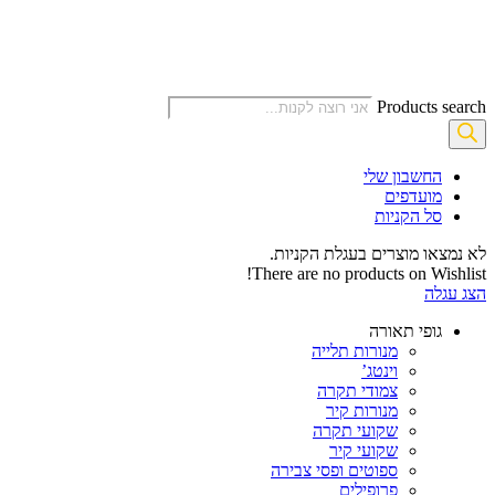
Products search
החשבון שלי‬
‫מועדפים‬‬
סל הקניות
לא נמצאו מוצרים בעגלת הקניות.
There are no products on Wishlist!
הצג עגלה
גופי תאורה
מנורות תלייה
וינטג’
צמודי תקרה
מנורות קיר
שקועי תקרה
שקועי קיר
ספוטים ופסי צבירה
פרופילים