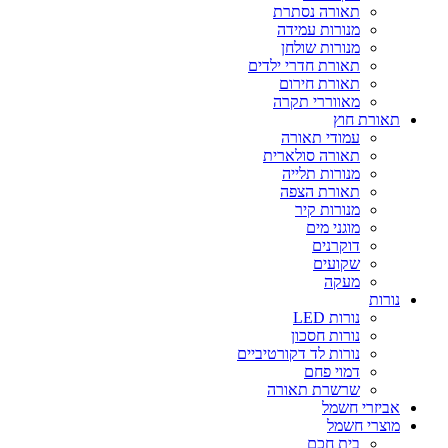
תאורה נסתרת
מנורות עמידה
מנורות שולחן
תאורת חדרי ילדים
תאורת חירום
מאווררי תקרה
תאורת חוץ
עמודי תאורה
תאורה סולארית
מנורות תלייה
תאורת הצפה
מנורות קיר
מוגני מים
דוקרנים
שקועים
מעקה
נורות
נורות LED
נורות חסכון
נורות לד דקורטיביים
דמוי פחם
שרשרת תאורה
אביזרי חשמל
מוצרי חשמל
בית חכם