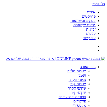
דלג לתוכן
אודות
פרויקטים
עסקים וסיטונאות
טיפים מקצועים
זכיינות
סניפים
צור קשר
גופי תאורה
מנורות תלייה
וינטג’
צמודי תקרה
מנורות קיר
שקועי תקרה
שקועי קיר
ספוטים ופסי צבירה
פרופילים
אקססוריז