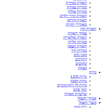
תאורה נסתרת
מנורות עמידה
מנורות שולחן
תאורת חדרי ילדים
תאורת חירום
מאווררי תקרה
תאורת חוץ
עמודי תאורה
תאורה סולארית
מנורות תלייה
תאורת הצפה
מנורות קיר
מוגני מים
דוקרנים
שקועים
מעקה
נורות
נורות LED
נורות חסכון
נורות לד דקורטיביים
דמוי פחם
שרשרת תאורה
אביזרי חשמל
מוצרי חשמל
בית חכם