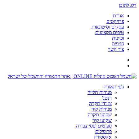
דלג לתוכן
אודות
פרויקטים
עסקים וסיטונאות
טיפים מקצועים
זכיינות
סניפים
צור קשר
גופי תאורה
מנורות תלייה
וינטג’
צמודי תקרה
מנורות קיר
שקועי תקרה
שקועי קיר
ספוטים ופסי צבירה
פרופילים
אקססוריז