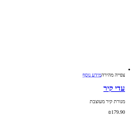
צפייה‬ ‫מהירה‬
מידע נוסף
עדי קיר
מנורת קיר מעוצבת
₪
179.90