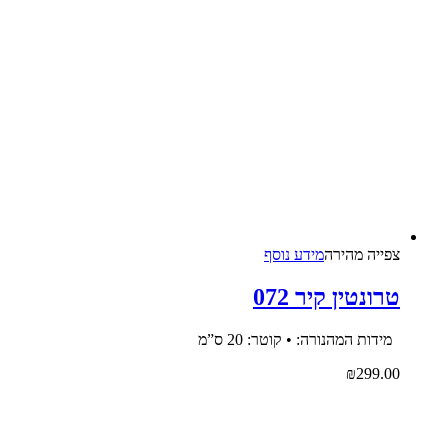
צפייה‬ ‫מהירה‬
מידע נוסף
טרונטין קיר 072
מידות המהנורה: • קוטר: 20 ס”מ
₪
299.00