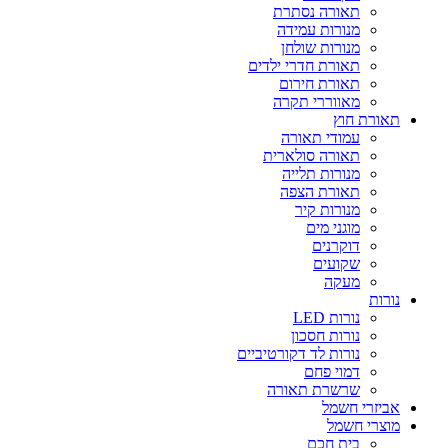
תאורה נסתרת
מנורות עמידה
מנורות שולחן
תאורת חדרי ילדים
תאורת חירום
מאווררי תקרה
תאורת חוץ
עמודי תאורה
תאורה סולארית
מנורות תלייה
תאורת הצפה
מנורות קיר
מוגני מים
דוקרנים
שקועים
מעקה
נורות
נורות LED
נורות חסכון
נורות לד דקורטיביים
דמוי פחם
שרשרת תאורה
אביזרי חשמל
מוצרי חשמל
בית חכם