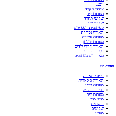
וינטג'
צמודי תקרה
מנורות קיר
שקועי תקרה
שקועי קיר
פסי צבירה וספוטים
תאורה נסתרת
מנורות עמידה
מנורות שולחן
תאורת חדרי ילדים
תאורת חירום
מאווררים מעוצבים
תאורת חוץ
עמודי תאורה
תאורה סולארית
מנורות תליה
תאורת הצפה
מנורות קיר
מוגני מים
דוקרנים
שקועים
מעקה