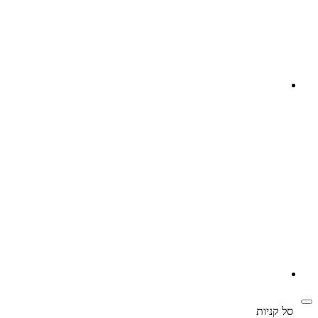
‫
סל קניות‬