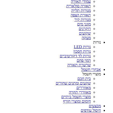
עמודי תאורה
תאורה סולארית
מנורות תלייה
תאורת הצפה
מנורות קיר
מוגני מים
דוקרנים
שקועים
מעקה
נורות
נורות LED
נורות חסכון
נורות לד דקורטיביים
דמוי פחם
שרשרת תאורה
אביזרי חשמל
מוצרי חשמל
בית חכם
שקעים ומתגים שחורים
מאווררים
מאווררי תקרה
מוצרי חשמל ביתיים
חימום ומוצרי חורף
מבצעים
חיסול עודפים