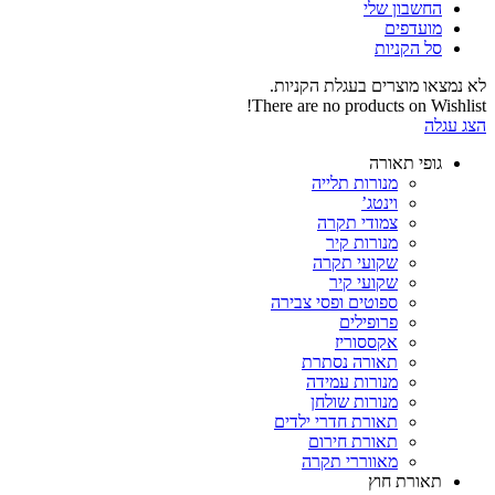
החשבון שלי‬
‫מועדפים‬‬
סל הקניות
לא נמצאו מוצרים בעגלת הקניות.
There are no products on Wishlist!
הצג עגלה
גופי תאורה
מנורות תלייה
וינטג’
צמודי תקרה
מנורות קיר
שקועי תקרה
שקועי קיר
ספוטים ופסי צבירה
פרופילים
אקססוריז
תאורה נסתרת
מנורות עמידה
מנורות שולחן
תאורת חדרי ילדים
תאורת חירום
מאווררי תקרה
תאורת חוץ