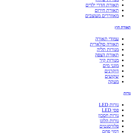
תאורת חדרי ילדים
תאורת חירום
מאווררים מעוצבים
תאורת חוץ
עמודי תאורה
תאורה סולארית
מנורות תליה
תאורת הצפה
מנורות קיר
מוגני מים
דוקרנים
שקועים
מעקה
נורות
נורות LED
פסי LED
נורות חסכון
נורות הלוגן
פלורסנטים
דמוי פחם