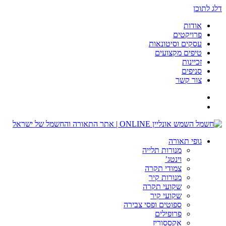
דלג לתוכן
אודות
פרויקטים
עסקים וסיטונאות
טיפים מקצועים
זכיינות
סניפים
צור קשר
גופי תאורה
מנורות תלייה
וינטג’
צמודי תקרה
מנורות קיר
שקועי תקרה
שקועי קיר
ספוטים ופסי צבירה
פרופילים
אקססוריז