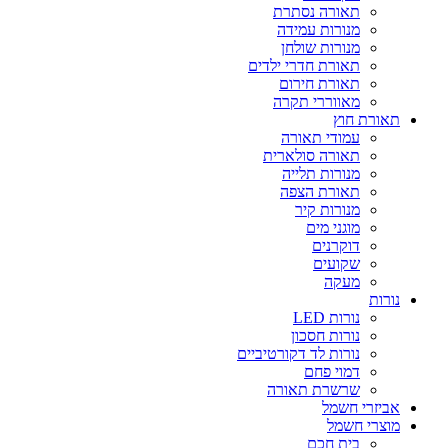
תאורה נסתרת
מנורות עמידה
מנורות שולחן
תאורת חדרי ילדים
תאורת חירום
מאווררי תקרה
תאורת חוץ
עמודי תאורה
תאורה סולארית
מנורות תלייה
תאורת הצפה
מנורות קיר
מוגני מים
דוקרנים
שקועים
מעקה
נורות
נורות LED
נורות חסכון
נורות לד דקורטיביים
דמוי פחם
שרשרת תאורה
אביזרי חשמל
מוצרי חשמל
בית חכם