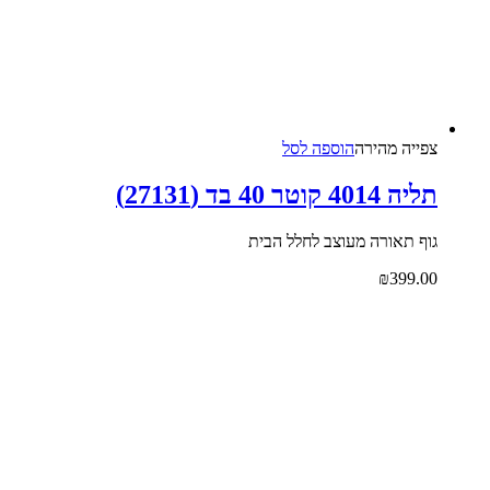
צפייה‬ ‫מהירה‬
הוספה לסל
תליה 4014 קוטר 40 בד (27131)
גוף תאורה מעוצב לחלל הבית
₪
399.00