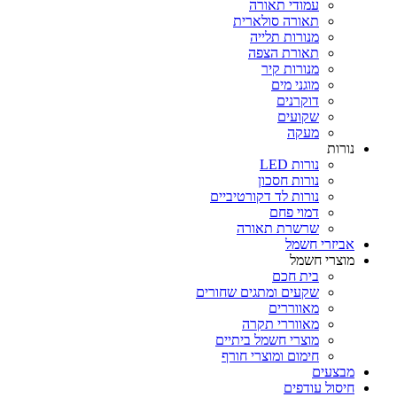
עמודי תאורה
תאורה סולארית
מנורות תלייה
תאורת הצפה
מנורות קיר
מוגני מים
דוקרנים
שקועים
מעקה
נורות
נורות LED
נורות חסכון
נורות לד דקורטיביים
דמוי פחם
שרשרת תאורה
אביזרי חשמל
מוצרי חשמל
בית חכם
שקעים ומתגים שחורים
מאווררים
מאווררי תקרה
מוצרי חשמל ביתיים
חימום ומוצרי חורף
מבצעים
חיסול עודפים