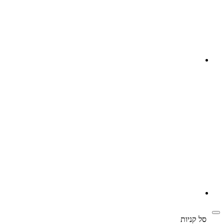
‫
סל קניות‬