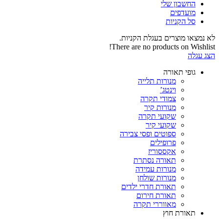
החשבון שלי‬
‫מועדפים‬‬
סל הקניות
לא נמצאו מוצרים בעגלת הקניות.
There are no products on Wishlist!
הצג עגלה
גופי תאורה
מנורות תלייה
וינטג’
צמודי תקרה
מנורות קיר
שקועי תקרה
שקועי קיר
ספוטים ופסי צבירה
פרופילים
אקססוריז
תאורה נסתרת
מנורות עמידה
מנורות שולחן
תאורת חדרי ילדים
תאורת חירום
מאווררי תקרה
תאורת חוץ