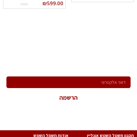
₪
599.00
הרשם לניוזלטר שלנו
ירשם לקבלת הניוזלטר שלנו ותהיה הראשון לדעת על כל המבצעים,
המוצרים החדשים וקבל הצעות מיוחדות במיוחד בשבילך!
הרשמה
*במשלוח פרטיך הנך מאשר קבלת פניות שיווקיות ולהכלל במאגר
המידע של החברה.
נון חשמל השמש אונליין
אודות חשמל השמש