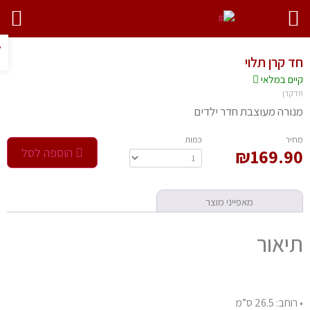
פתח ס
 קרן תלוי
יים במלאי
קרן
ורה מעוצבת חדר ילדים
חיר
‫כמות‬
169.9
₪
הוספה לסל
מאפייני מוצר
יאור
חב: 26.5 ס”מ