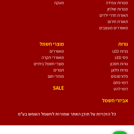
מנורות עמידה
מעקה
מנורות שולחן
תאורת חדרי ילדים
תאורת חירום
מאווררים מעוצבים
נורות
מוצרי חשמל
נורות LED
מאווררים
פסי LED
מאווררי תקרה
נורות חסכון
מוצרי חשמל ביתיים
נורות הלוגן
תנורים
פלורסנטים
מפזרי חום
דמוי פחם
SALE
דמוי להט
אביזרי חשמל
כל הזכויות על תוכן האתר שמורות לחשמל השמש בע״מ