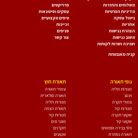
לוחים והחזרות
פרוייקטים
יניות הפרטיות
עסקים וסיטונאות
טול עסקה
טיפים מקצועיים
ריות
זכיינות
הרת נגישות
סניפים
וב נגישות
צור קשר
יכה ושרות לקוחות
יה מאובטחת
גופי תאורה
תאורת חוץ
מנורות תליה
עמודי תאורה
וינטג'
תאורה סולארית
צמודי תקרה
מנורות תליה
מנורות קיר
תאורת הצפה
שקועי תקרה
מנורות קיר
שקועי קיר
מוגני מים
פסי צבירה וספוטים
דוקרנים
תאורה נסתרת
שקועים