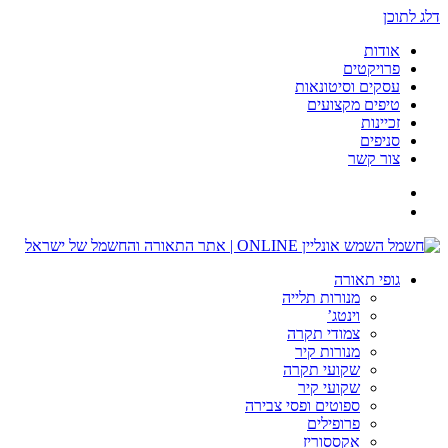
דלג לתוכן
אודות
פרויקטים
עסקים וסיטונאות
טיפים מקצועים
זכיינות
סניפים
צור קשר
גופי תאורה
מנורות תלייה
וינטג’
צמודי תקרה
מנורות קיר
שקועי תקרה
שקועי קיר
ספוטים ופסי צבירה
פרופילים
אקססוריז