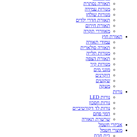
תאורה נסתרת
מנורות עמידה
מנורות שולחן
תאורת חדרי ילדים
תאורת חירום
מאווררי תקרה
תאורת חוץ
עמודי תאורה
תאורה סולארית
מנורות תלייה
תאורת הצפה
מנורות קיר
מוגני מים
דוקרנים
שקועים
מעקה
נורות
נורות LED
נורות חסכון
נורות לד דקורטיביים
דמוי פחם
שרשרת תאורה
אביזרי חשמל
מוצרי חשמל
בית חכם