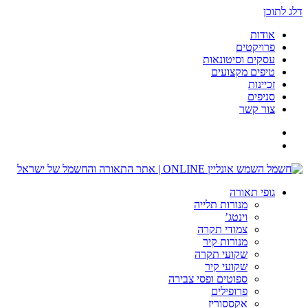
דלג לתוכן
אודות
פרויקטים
עסקים וסיטונאות
טיפים מקצועים
זכיינות
סניפים
צור קשר
גופי תאורה
מנורות תלייה
וינטג’
צמודי תקרה
מנורות קיר
שקועי תקרה
שקועי קיר
ספוטים ופסי צבירה
פרופילים
אקססוריז