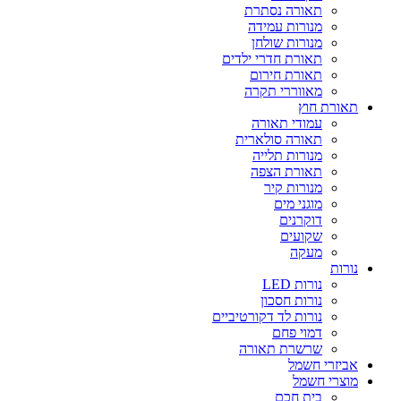
תאורה נסתרת
מנורות עמידה
מנורות שולחן
תאורת חדרי ילדים
תאורת חירום
מאווררי תקרה
תאורת חוץ
עמודי תאורה
תאורה סולארית
מנורות תלייה
תאורת הצפה
מנורות קיר
מוגני מים
דוקרנים
שקועים
מעקה
נורות
נורות LED
נורות חסכון
נורות לד דקורטיביים
דמוי פחם
שרשרת תאורה
אביזרי חשמל
מוצרי חשמל
בית חכם