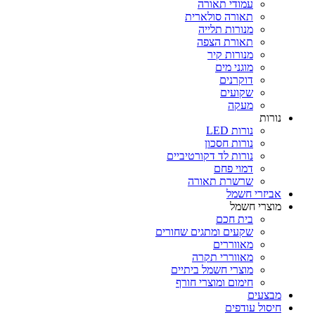
עמודי תאורה
תאורה סולארית
מנורות תלייה
תאורת הצפה
מנורות קיר
מוגני מים
דוקרנים
שקועים
מעקה
נורות
נורות LED
נורות חסכון
נורות לד דקורטיביים
דמוי פחם
שרשרת תאורה
אביזרי חשמל
מוצרי חשמל
בית חכם
שקעים ומתגים שחורים
מאווררים
מאווררי תקרה
מוצרי חשמל ביתיים
חימום ומוצרי חורף
מבצעים
חיסול עודפים