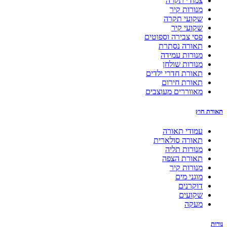
צמודי תקרה
מנורות קיר
שקועי תקרה
שקועי קיר
פסי צבירה וספוטים
תאורה נסתרת
מנורות עמידה
מנורות שולחן
תאורת חדרי ילדים
תאורת חירום
מאווררים מעוצבים
וץ
עמודי תאורה
תאורה סולארית
מנורות תליה
תאורת הצפה
מנורות קיר
מוגני מים
דוקרנים
שקועים
מעקה