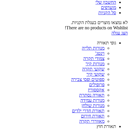
החשבון שלי‬
‫מועדפים‬‬
סל הקניות
או מוצרים בעגלת הקניות.
There are no products on Wi
לה
גופי תאורה
מנורות תלייה
וינטג’
צמודי תקרה
מנורות קיר
שקועי תקרה
שקועי קיר
ספוטים ופסי צבירה
פרופילים
אקססוריז
תאורה נסתרת
מנורות עמידה
מנורות שולחן
תאורת חדרי ילדים
תאורת חירום
מאווררי תקרה
תאורת חוץ