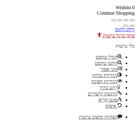
10% הנחה בקניה מעל 100 ₪ קוד קופון
1010
Wis
Continue Sh
תוכן
גל נגישות
שות
הגדל טקסט
הקטן טקסט
גווני אפור
ניגודיות גבוהה
ניגודיות הפוכה
רקע בהיר
הדגשת קישורים
פונט קריא
איפוס
הצהרה ומשוב נגישות