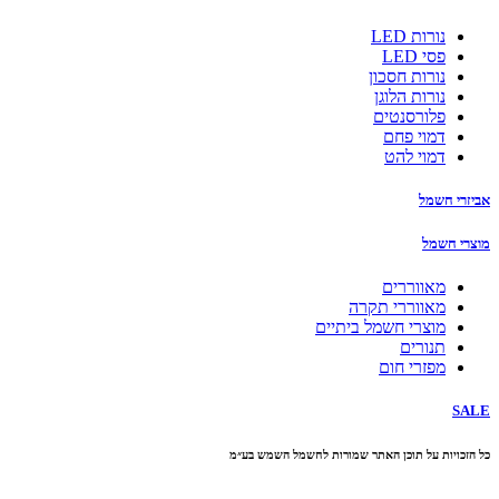
נורות LED
פסי LED
נורות חסכון
נורות הלוגן
פלורסנטים
דמוי פחם
דמוי להט
חשמל
שמל
מאווררים
מאווררי תקרה
מוצרי חשמל ביתיים
תנורים
מפזרי חום
ות על תוכן האתר שמורות לחשמל השמש בע״מ