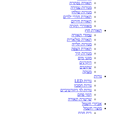
תאורה נסתרת
מנורות עמידה
מנורות שולחן
תאורת חדרי ילדים
תאורת חירום
מאווררי תקרה
תאורת חוץ
עמודי תאורה
תאורה סולארית
מנורות תלייה
תאורת הצפה
מנורות קיר
מוגני מים
דוקרנים
שקועים
מעקה
נורות
נורות LED
נורות חסכון
נורות לד דקורטיביים
דמוי פחם
שרשרת תאורה
אביזרי חשמל
מוצרי חשמל
בית חכם