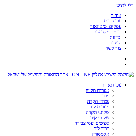
דלג לתוכן
אודות
פרויקטים
עסקים וסיטונאות
טיפים מקצועים
זכיינות
סניפים
צור קשר
גופי תאורה
מנורות תלייה
וינטג’
צמודי תקרה
מנורות קיר
שקועי תקרה
שקועי קיר
ספוטים ופסי צבירה
פרופילים
אקססוריז