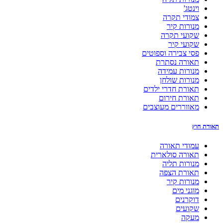
וינטג'
צמודי תקרה
מנורות קיר
שקועי תקרה
שקועי קיר
פסי צבירה וספוטים
תאורה נסתרת
מנורות עמידה
מנורות שולחן
תאורת חדרי ילדים
תאורת חירום
מאווררים מעוצבים
תאורת חוץ
עמודי תאורה
תאורה סולארית
מנורות תליה
תאורת הצפה
מנורות קיר
מוגני מים
דוקרנים
שקועים
מעקה