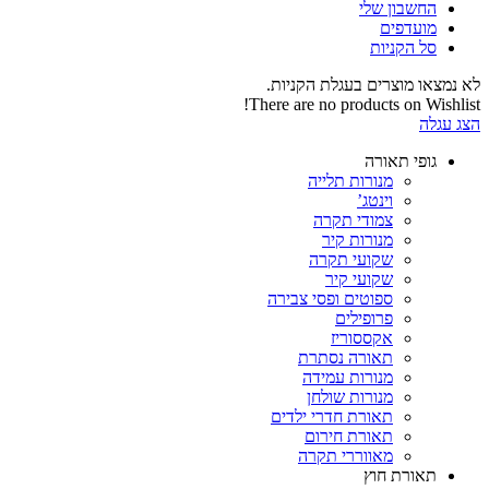
החשבון שלי‬
‫מועדפים‬‬
סל הקניות
לא נמצאו מוצרים בעגלת הקניות.
There are no products on Wishlist!
הצג עגלה
גופי תאורה
מנורות תלייה
וינטג’
צמודי תקרה
מנורות קיר
שקועי תקרה
שקועי קיר
ספוטים ופסי צבירה
פרופילים
אקססוריז
תאורה נסתרת
מנורות עמידה
מנורות שולחן
תאורת חדרי ילדים
תאורת חירום
מאווררי תקרה
תאורת חוץ