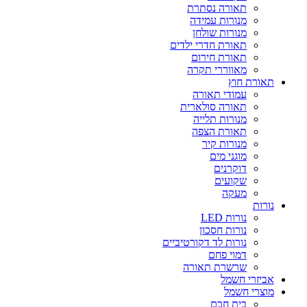
תאורה נסתרת
מנורות עמידה
מנורות שולחן
תאורת חדרי ילדים
תאורת חירום
מאווררי תקרה
תאורת חוץ
עמודי תאורה
תאורה סולארית
מנורות תלייה
תאורת הצפה
מנורות קיר
מוגני מים
דוקרנים
שקועים
מעקה
נורות
נורות LED
נורות חסכון
נורות לד דקורטיביים
דמוי פחם
שרשרת תאורה
אביזרי חשמל
מוצרי חשמל
בית חכם