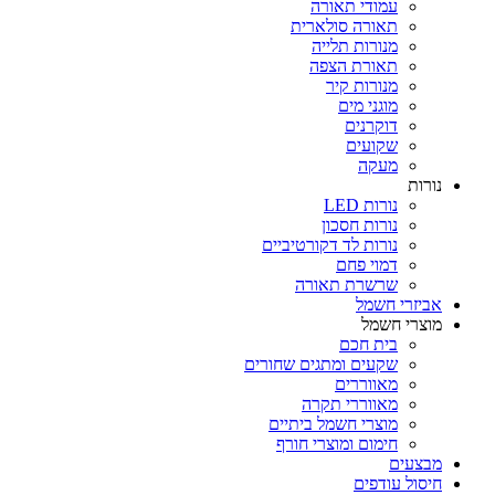
עמודי תאורה
תאורה סולארית
מנורות תלייה
תאורת הצפה
מנורות קיר
מוגני מים
דוקרנים
שקועים
מעקה
נורות
נורות LED
נורות חסכון
נורות לד דקורטיביים
דמוי פחם
שרשרת תאורה
אביזרי חשמל
מוצרי חשמל
בית חכם
שקעים ומתגים שחורים
מאווררים
מאווררי תקרה
מוצרי חשמל ביתיים
חימום ומוצרי חורף
מבצעים
חיסול עודפים