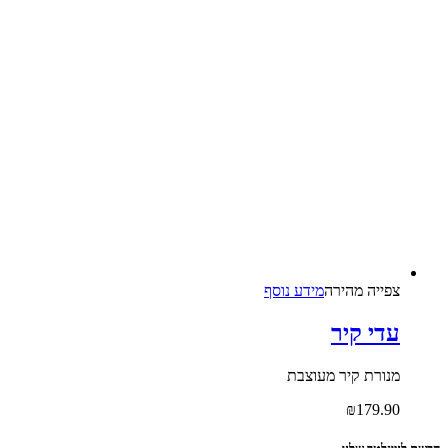
צפייה‬ ‫מהירה‬
מידע נוסף
עדי קיר
מנורת קיר מעוצבת
₪
179.90